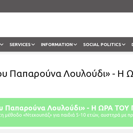
SERVICES
INFORMATION
SOCIAL POLITICS
Objection
ου Παπαρούνα Λουλούδι» - Η 
ου Παπαρούνα Λουλούδι» - Η ΩΡΑ ΤΟ
τη μέθοδο «Ντεκουπάζ» για παιδιά 5-10 ετών, αυστηρά με π