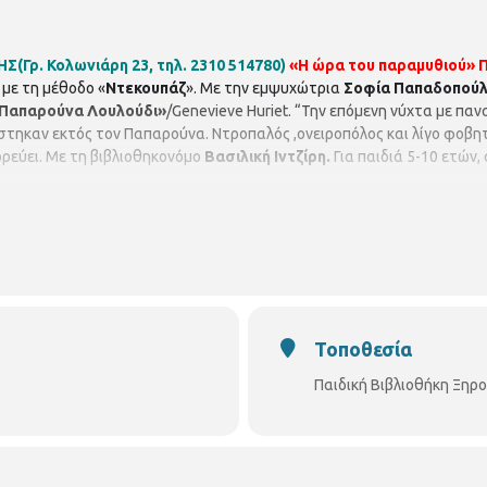
Γρ. Κολωνιάρη 23, τηλ. 2310 514780)
«Η ώρα του παραμυθιού»
Π
με τη μέθοδο «
Ντεκουπάζ
». Με την εμψυχώτρια
Σοφία Παπαδοπούλ
 Παπαρούνα Λουλούδι»
/Genevieve Huriet. “Την επόμενη νύχτα με παν
άστηκαν εκτός τον Παπαρούνα. Ντροπαλός ,ονειροπόλος και λίγο φοβη
ορεύει. Με τη βιβλιοθηκονόμο
Βασιλική Ιντζίρη.
Για παιδιά 5-10 ετών,
Τοποθεσία
Παιδική Βιβλιοθήκη Ξηρ