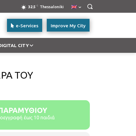
C
32.5
Thessaloniki
e-Services
Improve My City
DIGITAL CITY
ΩΡΑ ΤΟΥ
Υ ΠΑΡΑΜΥΘΙΟΥ
ροεγγραφή έως 10 παιδιά