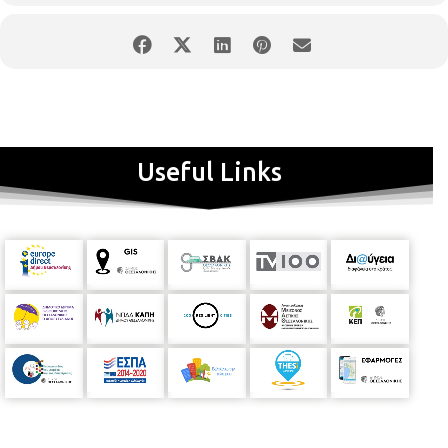
Σωφρονιστικής στη Νομική Σχολή του Αριστοτελείου
Πανεπιστημίου Θεσσαλονίκης. Διδάσκει Εγκληματολογία και
Σωφρονιστική σε προπτυχιακό και μεταπτυχιακό επίπεδο και
το μάθημα Criminology: Crime in Cultural Perspective για
φοιτητές του ΑΠΘ και LLP Erasmus φοιτητές στην Αγγλική.
Στην ποίηση εμφανίστηκε το 1976, ως μαθήτρια. Δημοσίευσε
δεκατρείς (13) ποιητικές συλλογές, εννέα (9) βιβλία με
επιστημονικές μελέτες και πέντε (5) βιβλία με μεταφράσεις.
Useful Links
Ποιήματά της έχουν ανθολογηθεί και έχουν μεταφρασθεί στην
Αγγλική, Γερμανική, Ιταλική και τη γλώσσα της FYROM.
Ποιητικές συλλογές της είναι: "Λέξεις" (1976), "Ένα γράμμα για
σένα" (1979), "Χρονομηνύματα" (1984), "Μεταλλάξεις" (1986),
"Της απουσίας" (1988), “Ήχος μόνος”(1990), "Πορφυρό ασμάτιο"
(1994), "Ο Γλυκασμός του μήλου" (1996), "Ευεξία χρωμάτων"
(1998), "Η κατίσχυση των ρόδων "(2002), "Πόλεις του ανέμου"
(2005), "Χώρα ιχθυόεσσα" (2011), "Ηλίου φάος" (2015). Μελέτες:
Ειδικά ζητήματα έκτισης των ποινών (1994), Η διαχρονική
εξέλιξη της προσέγγισης της ετικέτας (1996), Η ανοικτή έκτιση
της ποινής (2000), Γυναίκες και έκτιση των ποινών (2001),
Histories of Penality (2006), Ιδιωτική εκδίκηση και Δίκαιο ή
Ανομία (2007), Η τιμωρία του Τειρεσία (2008), Η φυλάκιση ως