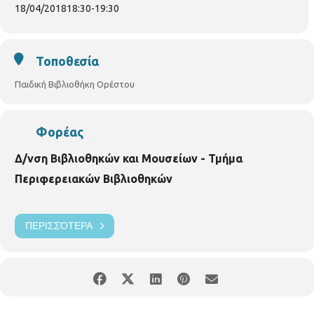
προτεραιότητας, ενώ θα υπάρξει λίστα αναμονής σε
18/04/2018
18:30
-
19:30
περίπτωση υπεράριθμων εγγραφών.
Παρακαλούνται όλοι οι
συμμετέχοντες να ενημερώνουν σε περίπτωση ακύρωσης.
ΠΑΙΔΙΚΗ ΒΙΒΛΙΟΘΗΚΗ ΟΡΕΣΤΟΥ ΟΡΕΣΤΟΥ 33 & ΧΑΛΚΙΔΙΚΗΣ
Τοποθεσία
ΤΗΛ. 2310852384
Παιδική Βιβλιοθήκη Ορέστου
Φορέας
Δ/νση Βιβλιοθηκών και Μουσείων - Τμήμα
Περιφερειακών Βιβλιοθηκών
ΠΕΡΙΣΣΌΤΕΡΑ