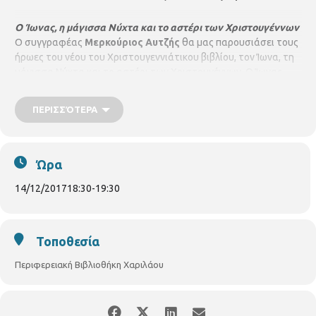
Ο Ίωνας, η μάγισσα Νύχτα και το αστέρι των Χριστουγέννων
Ο συγγραφέας
Μερκούριος Αυτζής
θα μας παρουσιάσει τους
ήρωες του νέου του Χριστουγεννιάτικου βιβλίου, τον Ίωνα, τη
μάγισσα Νύχτα και το αστέρι των Χριστουγέννων. Ο Ίωνας
είναι αποφασισμένος να βρει το αστέρι που θα του έδειχνε τον
δρόμο για τα Χριστούγεννα. Θα ζήσει απίθανες περιπέτειες και
ΠΕΡΙΣΣΌΤΕΡΑ
θα γευτεί τα θαυμαστά της Νύχτας... Σε συνεργασία με τις
εκδόσεις Παρρησία
Για παιδιά 6 – 12 ετών, με προεγγραφή
Ώρα
14/12/2017
18:30
-
19:30
Τοποθεσία
Περιφερειακή Βιβλιοθήκη Χαριλάου