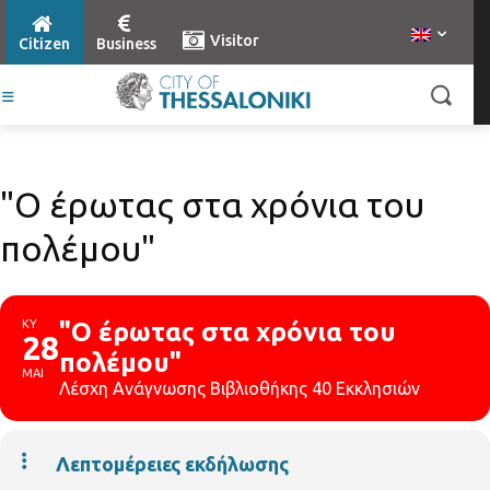
Visitor
Citizen
Business
"Ο έρωτας στα χρόνια του
πολέμου"
ΚΥ
"Ο έρωτας στα χρόνια του
28
πολέμου"
ΜΑΙ
Λέσχη Ανάγνωσης Βιβλιοθήκης 40 Εκκλησιών
Λεπτομέρειες εκδήλωσης