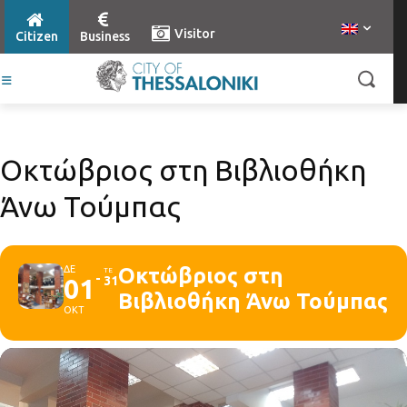
Visitor
Citizen
Business
Οκτώβριος στη Βιβλιοθήκη
Άνω Τούμπας
ΔΕ
Οκτώβριος στη
ΤΕ
01
31
Βιβλιοθήκη Άνω Τούμπας
ΟΚΤ