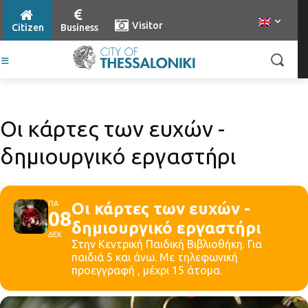
Visitor
Citizen
Business
Οι κάρτες των ευχών -
δημιουργικό εργαστήρι
ΠΑ
Οι κάρτες των ευχών -
08
δημιουργικό εργαστήρι
ΔΕΚ
Στην Κεντρική Παιδική Βιβλιοθήκη. Για
παιδιά 5 και άνω. Με τηλεφωνική
προεγγραφή , μέχρι 15 άτομα.