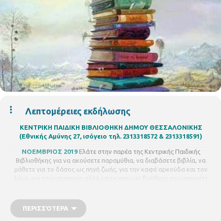
Λεπτομέρειες εκδήλωσης
ΚΕΝΤΡΙΚΗ ΠΑΙΔΙΚΗ ΒΙΒΛΙΟΘΗΚΗ ΔΗΜΟΥ ΘΕΣΣΑΛΟΝΙΚΗΣ
(Εθνικής Αμύνης 27, ισόγειο τηλ. 2313318572 & 2313318591)
ΝΟΕΜΒΡΙΟΣ 2019
Ελάτε στην παρέα της Κεντρικής Παιδικής
Βιβλιοθήκης για να ακούσετε παραμύθια, να διαβάσετε βιβλία, να
μάθετε για το δάσος ως πηγή ζωής, για την καφέ αρκούδα και τον
λύκο, για τους σεισμούς αλλά καιτις πρώτες βοήθειες που μπορείτε
να προσφέρετε μόνοι σας στον εαυτό σας. Ελάτε να γνωρίσετε από
κοντά τη συγγραφέα Δήμητρα Σωκράτους και τέλος να
συμμετέχετε σε μια πλειάδα εργαστηρίων που λειτουργούν στη
ΠΕΡΙΣΣΌΤΕΡΑ
βιβλιοθήκη σας.