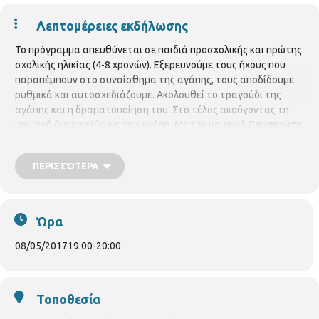
Λεπτομέρειες εκδήλωσης
Το πρόγραμμα απευθύνεται σε παιδιά προσχολικής και πρώτης
σχολικής ηλικίας (4-8 χρονών). Εξερευνούμε τους ήχους που
παραπέμπουν στο συναίσθημα της αγάπης, τους αποδίδουμε
ρυθμικά και αυτοσχεδιάζουμε. Ακολουθεί το τραγούδι της
αγάπης και η δραματοποίηση του. Στο τέλος ακούγοντας τη
μουσική ζωγραφίζουμε την Αγάπη. Με τον μουσικό
Παναγιώτη
Τερλίδη.
Με προεγγραφή μέχρι 15 παιδιά. Προαπαιτούμενα
υλικά: χαρτί λευκό Α4 και μαρκαδόροι.
ΠΕΡΙΣΣΌΤΕΡΑ
Ώρα
08/05/2017
19:00
-
20:00
Τοποθεσία