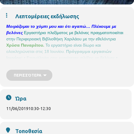
Λεπτομέρειες εκδήλωσης
Μοιράζομαι το χόμπι μου και ότι αγαπώ… Πλέκουμε με
βελόνες
Εργαστήριο πλεξίματος με βελόνες πραγματοποιείται
στην Περιφερειακή Βιβλιοθήκη Χαριλάου με την εθελόντρια
Χρύσα Παναρέτου.
Το εργαστήριο είναι δίωρο και
ολοκληρώνεται στις 18 Ιουνίου.
Πρόγραμμα εργασιών
Ιουνίου:
• Επανάληψη στις κυριότερες πλέξεις με βελόνες
•
Επανάληψη για την συναρμολόγηση του πλεκτού
• Έξυπνα τρυκ
και καλοκαιρινά project
Για όσες κυρίες συμμετέχουν. Δεν
ΠΕΡΙΣΣΌΤΕΡΑ
υπάρχουν διαθέσιμες θέσεις
Περιφερειακή Βιβλιοθήκη
Χαριλάου
Νικάνορος 3, Τηλ. 2310 324666
E mail:
bibxarilaou@hotmail.gr
Ώρα
11/06/2019
10:30
-
12:30
Τοποθεσία