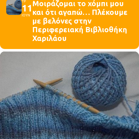
ΤΡ
Μοιράζομαι το χόμπι μου
11
και ότι αγαπώ… Πλέκουμε
ΙΟΥΝ
με βελόνες στην
Περιφερειακή Βιβλιοθήκη
Χαριλάου