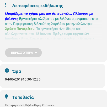
Λεπτομέρειες εκδήλωσης
Μοιράζομαι το χόμπι μου και ότι αγαπώ… Πλέκουμε με
βελόνες
Εργαστήριο πλεξίματος με βελόνες πραγματοποιείται
στην Περιφερειακή Βιβλιοθήκη Χαριλάου με την εθελόντρια
Χρύσα Παναρέτου.
Το εργαστήριο είναι δίωρο και
ολοκληρώνεται στις 18 Ιουνίου.
Πρόγραμμα εργασιών
Ιουνίου:
• Επανάληψη στις κυριότερες πλέξεις με βελόνες
•
Επανάληψη για την συναρμολόγηση του πλεκτού
• Έξυπνα τρυκ
και καλοκαιρινά project
Για όσες κυρίες συμμετέχουν. Δεν
ΠΕΡΙΣΣΌΤΕΡΑ
υπάρχουν διαθέσιμες θέσεις
Περιφερειακή Βιβλιοθήκη
Χαριλάου
Νικάνορος 3, Τηλ. 2310 324666
E mail:
bibxarilaou@hotmail.gr
Ώρα
04/06/2019
10:30
-
12:30
Τοποθεσία
Περιφερειακή Βιβλιοθήκη Χαριλάου