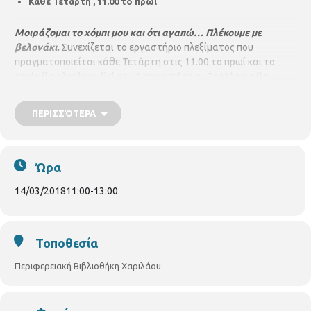
Κάθε Τετάρτη , 11.00 το πρωί
Μοιράζομαι το χόμπι μου και ότι αγαπώ…
Πλέκουμε με
βελονάκι.
Συνεχίζεται το εργαστήριο πλεξίματος που
πραγματοποιείται κάθε Τετάρτη στις 11.00 το πρωί και το
οποίο θα ολοκληρωθεί σε 11 συναντήσεις. Το Μάρτιο θα
ολοκληρωθούν οι παρακάτω ενότητες:
07 Μαρτίου 2018
ΠΕΡΙΣΣΌΤΕΡΑ
Πόντσο
14 Μαρτίου 2018
Ώρα
Πορτοφόλι
14/03/2018
11:00
-
13:00
21 Μαρτίου 2018
Τελειώνουμε το πορτοφόλι
Τοποθεσία
Περιφερειακή Βιβλιοθήκη Χαριλάου
28 Μαρτίου 2018
Λαμπάδες με χειροποίητα πλεκτά στοιχεία