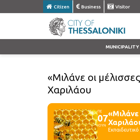
Citizen
Business
Visitor
MUNICIPALITY
«Μιλάνε οι μέλισσε
Χαριλάου
ΠΕ
«Μιλάνε 
07
Χαριλάο
ΙΟΥΝ
Εκπαιδευτικό