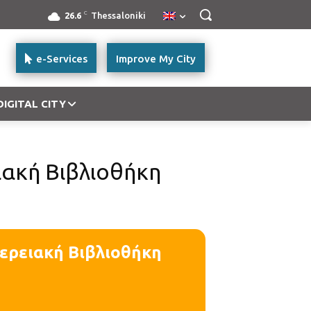
C
26.6
Thessaloniki
e-Services
Improve My City
DIGITAL CITY
ιακή Βιβλιοθήκη
φερειακή Βιβλιοθήκη