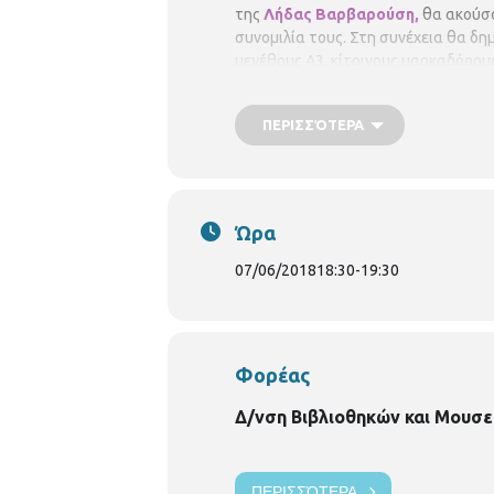
της
Λήδας Βαρβαρούση,
θα ακούσο
συνομιλία τους. Στη συνέχεια θα δη
μεγέθους Α3, κίτρινους μαρκαδόρου
Η συμμετοχή
είναι δωρεάν, αλλά 
υπάρξει λίστα αναμονής σε περίπτ
ΠΕΡΙΣΣΌΤΕΡΑ
Δηλώσεις συμμετοχής: Περιφερειακή 
Ώρα
07/06/2018
18:30
-
19:30
Φορέας
Δ/νση Βιβλιοθηκών και Μουσε
ΠΕΡΙΣΣΌΤΕΡΑ