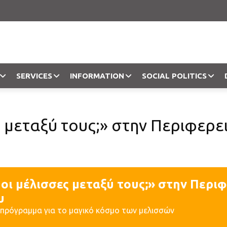
SERVICES
INFORMATION
SOCIAL POLITICS
Objection
ς μεταξύ τους;» στην Περιφερε
οι μέλισσες μεταξύ τους;» στην Περι
υ
 πρόγραμμα για το μαγικό κόσμο των μελισσών