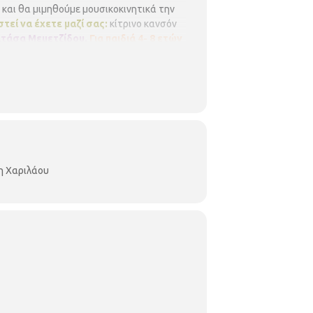
και θα μιμηθούμε μουσικοκινητικά την
τεί να έχετε μαζί σας:
κίτρινο κανσόν
τάσα Μεμετζίδου.
Για παιδιά 4- 8 ετών
εί απόλυτη σειρά προτεραιότητας, ενώ θα
α ενημερώνουν σε περίπτωση ακύρωσης.
η Χαριλάου