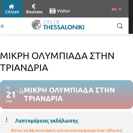
Visitor
Citizen
Business
ΜΙΚΡΗ ΟΛΥΜΠΙΑΔΑ ΣΤΗΝ
ΤΡΙΑΝΔΡΙΑ
ΠΕ
ΜΙΚΡΗ ΟΛΥΜΠΙΑΔΑ ΣΤΗΝ
ΠΑ
21
22
ΤΡΙΑΝΔΡΙΑ
ΜΑΙ
Λεπτομέρειες εκδήλωσης
Φέτος για
3η
συνεχόμενη χρόνια επαναφέρουμε έναν αθλητικό