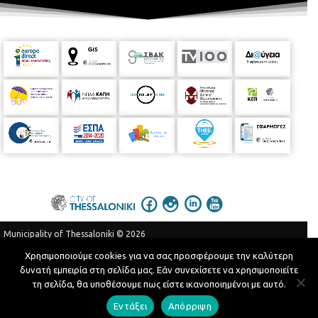
Municipality of Thessaloniki © 2026
Privacy Policy
Terms of Use
Χρησιμοποιούμε cookies για να σας προσφέρουμε την καλύτερη
δυνατή εμπειρία στη σελίδα μας. Εάν συνεχίσετε να χρησιμοποιείτε
Telephone Catalog
τη σελίδα, θα υποθέσουμε πως είστε ικανοποιημένοι με αυτό.
Developed by
MyCompany Projects
Εντάξει
Απόρριψη