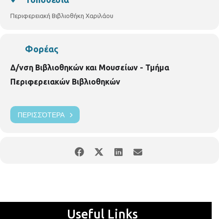
ενώ θα υπάρξει λίστα αναμονής σε περίπτωση υπεράριθμων
εγγραφών.
Περιφερειακή Βιβλιοθήκη Χαριλάου
Νικάνορος 3,
Περιφερειακή Βιβλιοθήκη Χαριλάου
Τηλ. 2310 324666
E mail: bibxarilaou@hotmail.gr
Φορέας
Δ/νση Βιβλιοθηκών και Μουσείων - Τμήμα
Περιφερειακών Βιβλιοθηκών
ΠΕΡΙΣΣΌΤΕΡΑ
Useful Links