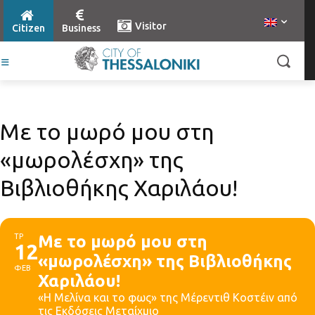
Visitor
Citizen
Business
Με το μωρό μου στη
«μωρολέσχη» της
Βιβλιοθήκης Χαριλάου!
ΤΡ
Με το μωρό μου στη
12
«μωρολέσχη» της Βιβλιοθήκης
ΦΕΒ
Χαριλάου!
«Η Μελίνα και το φως» της Μέρεντιθ Κοστέιν από
τις Εκδόσεις Μεταίχμιο