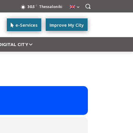
C
30.5
Thessaloniki
e-Services
Improve My City
DIGITAL CITY