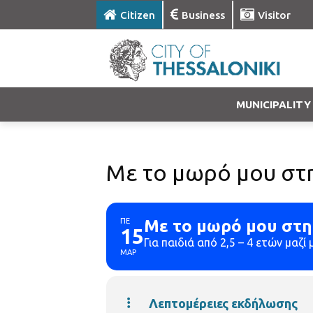
Citizen
Business
Visitor
MUNICIPALITY
Με το μωρό μου στ
ΠΕ
Με το μωρό μου στη
15
Για παιδιά από 2,5 – 4 ετών μαζί 
ΜΑΡ
Λεπτομέρειες εκδήλωσης