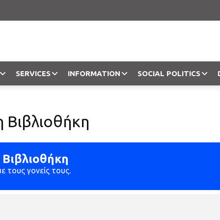
SERVICES
INFORMATION
SOCIAL POLITICS
Objection
η Βιβλιοθήκη
 Βιβλιοθήκη
με τους γονείς τους.