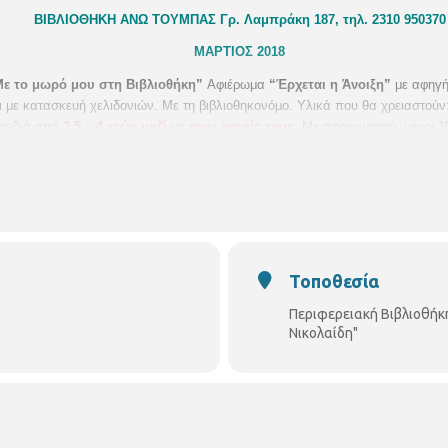
ΒΙΒΛΙΟΘΗΚΗ ΑΝΩ ΤΟΥΜΠΑΣ
Γρ. Λαμπράκη 187, τηλ. 2310 950370
ΜΑΡΤΙΟΣ 2018
Με το μωρό μου στη Βιβλιοθήκη”
Αφιέρωμα
“Έρχεται η Άνοιξη”
με αφηγήσ
και με κατασκευή χελιδονιών. Με τη βιβλιοθηκονόμο.
Υλικά που θα χρειαστούν
παιδιά από
2,5
–
4
ετών
μαζί με τους γονείς τους.
Με προεγγραφή, μέχρι 10
Τοποθεσία
Περιφερειακή Βιβλιοθήκ
Νικολαίδη"