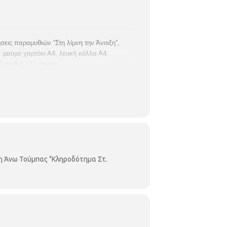
εις παραμυθιών “Στη λίμνη την Άνοιξη”,
: μαύρο χαρτόνι Α4, λευκή κόλλα Α4,
 παιδιά +10 γονείς.
η Άνω Τούμπας "Κληροδότημα Στ.