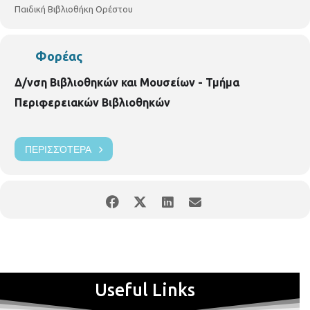
pvivlio.orestou@thessaloniki.gr
Παιδική Βιβλιοθήκη Ορέστου
Φορέας
Δ/νση Βιβλιοθηκών και Μουσείων - Τμήμα
Περιφερειακών Βιβλιοθηκών
ΠΕΡΙΣΣΌΤΕΡΑ
Useful Links