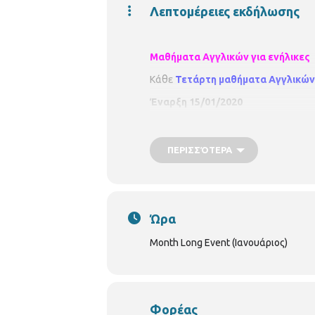
Λεπτομέρειες εκδήλωσης
Μαθήματα Αγγλικών για ενήλικες
Κάθε
Τετάρτη μαθήματα Αγγλικών γ
Έναρξη 15/01/2020
Με τη
Ζαβαλιάνη Θεοδώρα.
Κάθε
Πέμπτη μαθήματα Αγγλικών γ
ΠΕΡΙΣΣΌΤΕΡΑ
Έναρξη 16/01/2020
Με τη
Ζαβαλιάνη Θεοδώρα.
Ώρα
Month Long Event (Ιανουάριος)
Φορέας