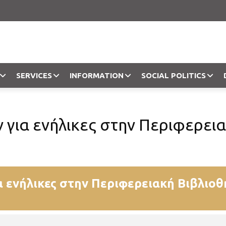
SERVICES
INFORMATION
SOCIAL POLITICS
Objection
για ενήλικες στην Περιφερεια
 ενήλικες στην Περιφερειακή Βιβλιοθ