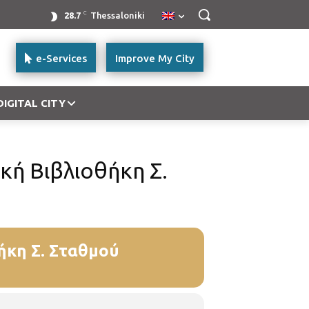
C
28.7
Thessaloniki
e-Services
Improve My City
DIGITAL CITY
κή Βιβλιοθήκη Σ.
ήκη Σ. Σταθμού