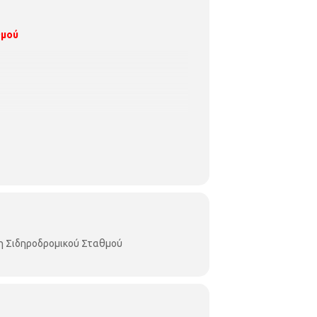
θμού
η Σιδηροδρομικού Σταθμού