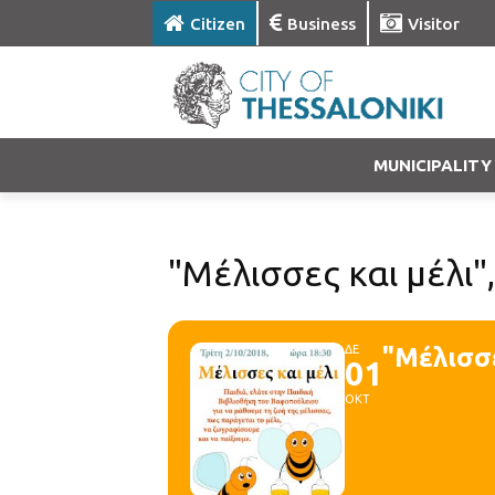
Citizen
Business
Visitor
MUNICIPALITY
"Μέλισσες και μέλι"
ΔΕ
"Μέλισσε
01
ΟΚΤ