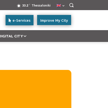
C
33.2
Thessaloniki
e-Services
Improve My City
DIGITAL CITY