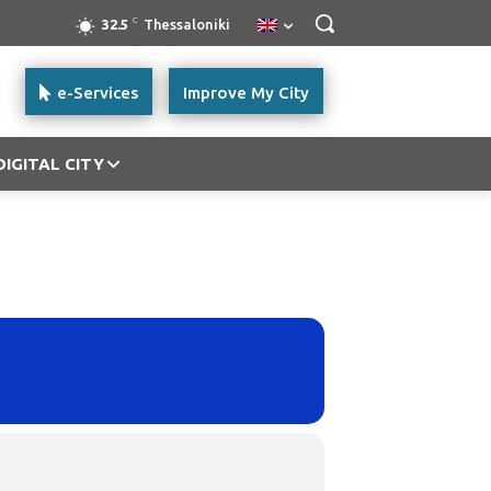
C
32.5
Thessaloniki
e-Services
Improve My City
DIGITAL CITY