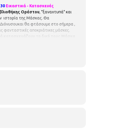
.30
Εικαστικά - Κατασκευές
βλιοθήκης Ορέστου
, "ξαναχτυπά" και
ην ιστορία της Μάσκας. Θα
υ Διόνυσουκαι θα φτάσουμε στο σήμερα ,
μας φανταστικές αποκριάτικες μάσκες.
ιά κατασκευάζουν τη δική τους Μάσκα
και λάστιχο ή κορδέλα για τη μάσκα. Το
αι Εφαρμοσμένων Τεχνών-Σχολή Καλών