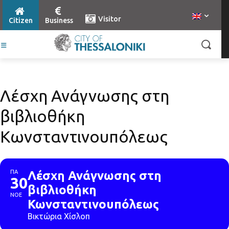
Visitor
Citizen
Business
Λέσχη Ανάγνωσης στη
βιβλιοθήκη
Κωνσταντινουπόλεως
ΠΑ
Λέσχη Ανάγνωσης στη
30
βιβλιοθήκη
ΝΟΕ
Κωνσταντινουπόλεως
Βικτώρια Χίσλοπ