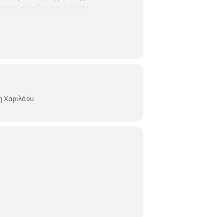
άου είναι μέλος του Δικτύου
η Χαριλάου