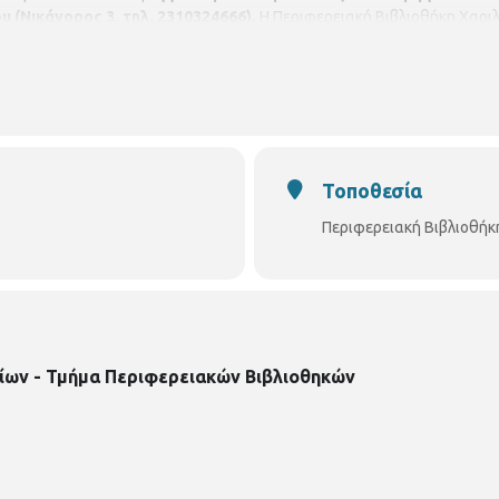
 (Νικάνορος 3, τηλ. 2310324666).
Η Περιφερειακή Βιβλιοθήκη Χαριλ
ης.
Τοποθεσία
Περιφερειακή Βιβλιοθήκ
ίων - Τμήμα Περιφερειακών Βιβλιοθηκών