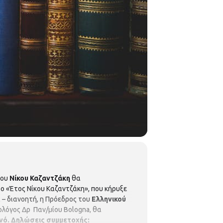
του
Νίκου Καζαντζάκη
θα
 «Έτος Νίκου Καζαντζάκη», που κήρυξε
 – διανοητή, η Πρόεδρος του
Ελληνικού
ιολόγος Δρ Παν/μίου Bologna, θα
νό.
Δηλώσεις συμμετοχής: