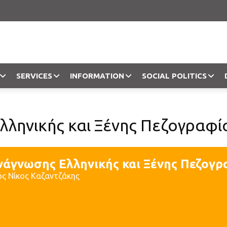
SERVICES
INFORMATION
SOCIAL POLITICS
Objection
ληνικής και Ξένης Πεζογραφί
νάγνωσης Ελληνικής και Ξένης Πεζογρ
ός Νίκος Καζαντζάκης