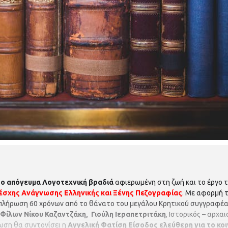
 το απόγευμα
Λογοτεχνική βραδιά
αφιερωμένη στη ζωή και το έργο 
έσχης Ανάγνωσης
Ελληνικής και Ξένης Πεζογραφίας
.
Με αφορμή το
μπλήρωση 60 χρόνων από το θάνατο του μεγάλου Κρητικού συγγραφέα
 Φίλων Νίκου Καζαντζάκη,
Γιούλη Ιεραπετριτάκη
, Ιστορικός – αρχα
λωση θα συντονίσει η
Αγγελική Φατίση
Είσοδος ελεύθερη για το κοι