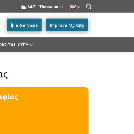
C
36.7
Thessaloniki
e-Services
Improve My City
DIGITAL CITY
ας
αφίας