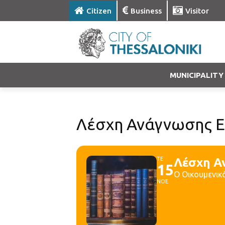
Citizen
Business
Visitor
MUNICIPALITY
Λέσχη Ανάγνωσης Ελ
ΤΕ
Λέσχη Α
15
Ο Οικουμενικ
ΝΟΕ