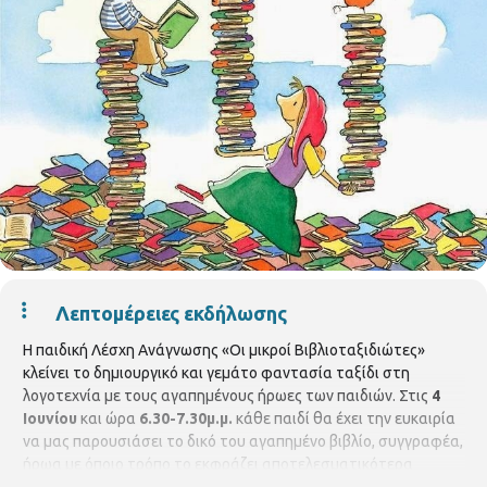
Λεπτομέρειες εκδήλωσης
Η παιδική Λέσχη Ανάγνωσης «Οι μικροί Βιβλιοταξιδιώτες»
κλείνει το δημιουργικό και γεμάτο φαντασία ταξίδι στη
λογοτεχνία με τους αγαπημένους ήρωες των παιδιών. Στις
4
Ιουνίου
και ώρα
6.30-7.30μ.μ.
κάθε παιδί θα έχει την ευκαιρία
να μας παρουσιάσει το δικό του αγαπημένο βιβλίο, συγγραφέα,
ήρωα με όποιο τρόπο το εκφράζει αποτελεσματικότερα
(αφήγηση, ζωγραφική, δραματοποίηση, μουσική, χορός) κι έτσι