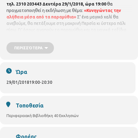
τηλ. 2310 203443
Δευτέρα 29/1/2018, ώρα 19:00
θα
πραγματοποιηθεί η εκδήλωση με θέμα:
«Κυνηγώντας την
αλήθεια μέσα από τα παραμύθια»
Σ’ ένα μαγικό χαλί θα
ανεβούμε, θα πετάξουμε στη μακρινή Περσία κι ύστερα πάλι
πίσω. Γι’ όσους αγαπούν τα παραμύθια και τα μαγικά ταξίδια.
Αφήγηση
Ελένη Μπασδάρα – Πηνελόπη Φωτοπούλου
.
Μουσική
Μάνος Μιριάγκος.
Είσοδος ελεύθερη.
ΠΕΡΙΣΣΌΤΕΡΑ
Ώρα
29/01/2018
19:00
-
20:30
Τοποθεσία
Περιφερειακή Βιβλιοθήκη 40 Εκκλησιών
Φορέας