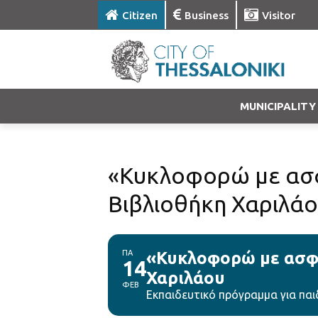
Citizen
Business
Visitor
MUNICIPALITY
«Κυκλοφορώ με ασφ
Βιβλιοθήκη Χαριλά
ΠΑ
«Κυκλοφορώ με ασφά
14
Χαριλάου
ΦΕΒ
Εκπαιδευτικό πρόγραμμα για παι