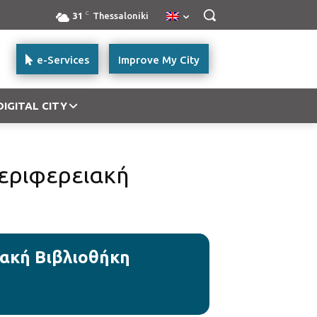
C
31
Thessaloniki
e-Services
Improve My City
DIGITAL CITY
εριφερειακή
ακή Βιβλιοθήκη