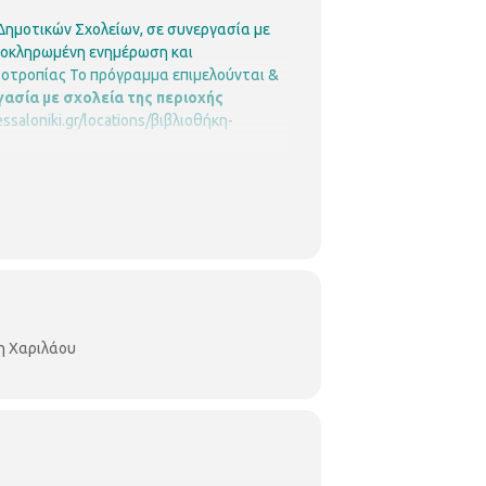
Δημοτικών Σχολείων, σε συνεργασία με
λοκληρωμένη ενημέρωση και
οοτροπίας
Το πρόγραμμα επιμελούνται &
ασία με σχολεία της περιοχής
essaloniki.gr/locations/βιβλιοθήκη-
η Χαριλάου