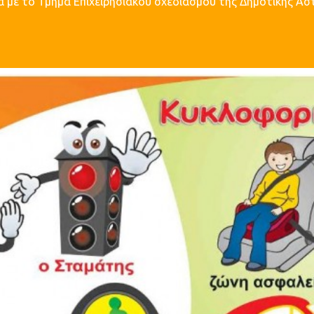
α με το Τμήμα Επιχειρησιακού σχεδιασμού της Δημοτικής Ασ