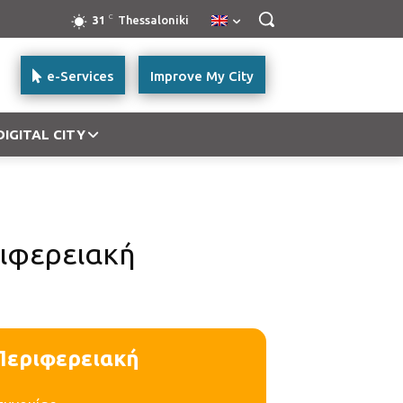
C
31
Thessaloniki
e-Services
Improve My City
DIGITAL CITY
ιφερειακή
Περιφερειακή