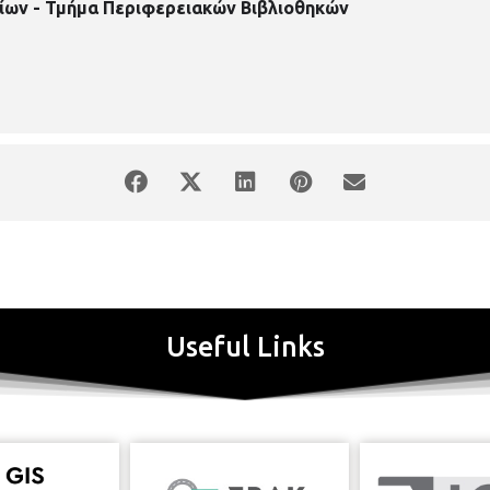
ίων - Τμήμα Περιφερειακών Βιβλιοθηκών
Useful Links