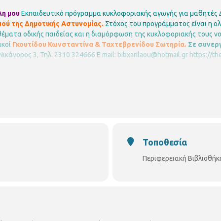
λη μου
Εκπαιδευτικό πρόγραμμα κυκλοφοριακής αγωγής για μαθητές 
μού της Δημοτικής Αστυνομίας.
Στόχος του προγράμματος είναι η ο
έματα οδικής παιδείας και η διαμόρφωση της κυκλοφοριακής τους ν
ικοί
Γκουτίδου Κωνσταντίνα & Ταχτεβρενίδου Σωτηρία.
Σε συνεργ
Νικάνορος 3, Τηλ. 2310 324666
E mail: bibxarilaou@hotmail.gr
https://th
Τοποθεσία
Περιφερειακή Βιβλιοθήκ