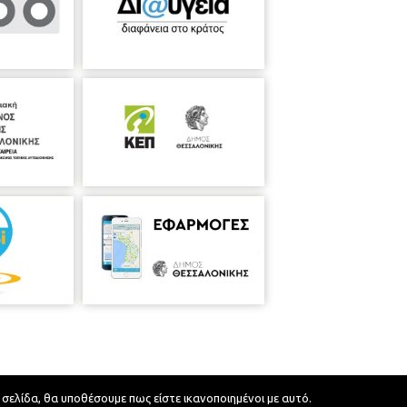
 σελίδα, θα υποθέσουμε πως είστε ικανοποιημένοι με αυτό.
Developed by
MyCompany Projects