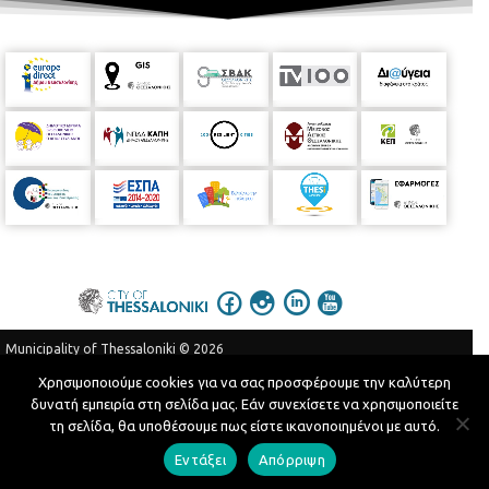
Municipality of Thessaloniki © 2026
Privacy Policy
Terms of Use
Χρησιμοποιούμε cookies για να σας προσφέρουμε την καλύτερη
δυνατή εμπειρία στη σελίδα μας. Εάν συνεχίσετε να χρησιμοποιείτε
Telephone Catalog
τη σελίδα, θα υποθέσουμε πως είστε ικανοποιημένοι με αυτό.
Developed by
MyCompany Projects
Εντάξει
Απόρριψη