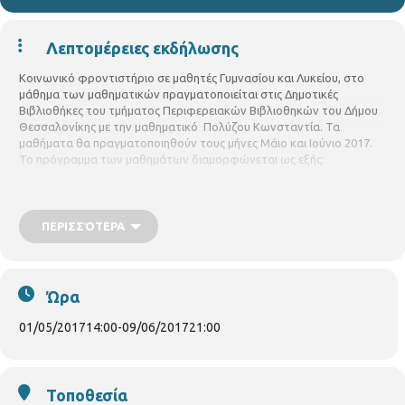
Λεπτομέρειες εκδήλωσης
Κοινωνικό φροντιστήριο σε μαθητές Γυμνασίου και Λυκείου, στο
μάθημα των μαθηματικών πραγματοποιείται στις Δημοτικές
Βιβλιοθήκες του τμήματος Περιφερειακών Βιβλιοθηκών του Δήμου
Θεσσαλονίκης με την μαθηματικό Πολύζου Κωνσταντία. Τα
μαθήματα θα πραγματοποιηθούν τους μήνες Μάιο και Ιούνιο 2017.
Το πρόγραμμα των μαθημάτων διαμορφώνεται ως εξής:
Βιβλιοθήκη Άνω Πόλης Δευτέρα
11:00π.μ - 2:30μ.μ,
Τρίτη
5:00μ.μ-9:00μμ
Πέμπτη
11:00π.μ - 2:30μ.μ. Γ 'Λυκείου ΕΠΑΛ
(Επανάληψη και προετοιμασία για Πανελλήνιες )
Βιβλιοθήκη
ΠΕΡΙΣΣΌΤΕΡΑ
Ορέστου Τετάρτη
4:00μ.μ-8:00μ.μ (Μελέτη και επανάληψη στην
ύλη της Β' Γυμνασίου και Α΄Λυκείου)
Ώρα
01/05/2017
14:00
-
09/06/2017
21:00
Τοποθεσία