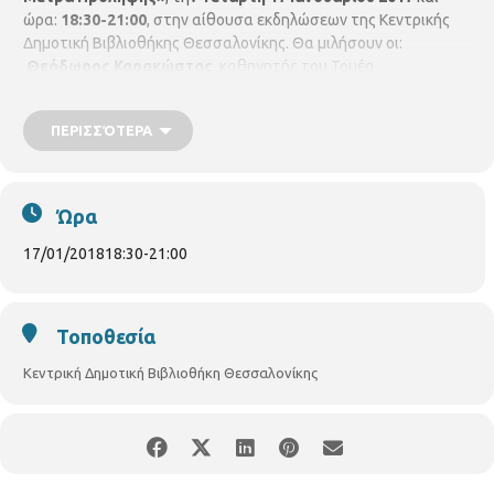
ώρα:
18:30-21:00
, στην αίθουσα εκδηλώσεων της Κεντρικής
Δημοτική Βιβλιοθήκης Θεσσαλονίκης. Θα μιλήσουν οι:
Θεόδωρος Καρακώστας
, καθηγητής του Τομέα
Μετεωρολογίας και Κλιματολογίας της Σχολής Θετικών
Επιστημών του ΑΠΘ και
Αναστάσιος Νάστης
, ομότιμος
ΠΕΡΙΣΣΌΤΕΡΑ
καθηγητής του Τμήματος Δασολογίας και Φυσικού
Περιβάλλοντος του ΑΠΘ. Η είσοδος είναι ελεύθερη.
Ώρα
17/01/2018
18:30
-
21:00
Τοποθεσία
Κεντρική Δημοτική Βιβλιοθήκη Θεσσαλονίκης