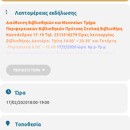
Λεπτομέρειες εκδήλωσης
Διεύθυνση Βιβλιοθηκών και Μουσείων
Τμήμα
Περιφερειακών Βιβλιοθηκών
Πρότυπη Σχολική Βιβλιοθήκη
Κασσάνδρου 17-19
Τηλ. 2313318279
Ώρες λειτουργίας
βιβλιοθήκης
Δευτέρα- Τρίτη 14.00΄ – 20.30΄
και Τετάρτη
-Παρασκευή 8.00΄ – 15.00
17/2/2020 ώρα 6μ.μ-7μ.μ
Κατασκευή Αρλεκίνου με διάφορα υλικά .
Με πολύχρωμα
υφάσματα με κορδέλες, πούλιες και ότι άλλο μπορεί να ντύσει
έναν από τους ήρωες που συμμετέχουν στο καρναβάλι θα
ΠΕΡΙΣΣΌΤΕΡΑ
κατασκευάσουμε έναν υπέροχο αρλεκίνο με την καθοδήγηση
της εθελόντριας
Ιωαννίδου Μελίνα
Υλικά που θα χρειαστούν:
Υφάσματα, πούλιες χάντρες κλωστές κορδέλες (ότι έχετε από
κομμάτια που σας έχουν περισσέψει) μαρκαδόροι ψαλίδια και
Ώρα
κόλλα Για παιδιά 6-8 ετών
17/02/2020
18:00
-
19:00
Τοποθεσία