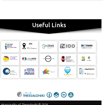
3,
τηλ. 2310324090
https://www.facebook.com/p.bibldelfwn/
email:
p.vivlio.delfon@thessaloniki.gr
Useful Links
Municipality of Thessaloniki © 2026