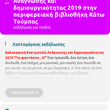
Ανάγνωσης και
ΑΥΓ
δημιουργικότητας 2019 στην
περιφερειακή βιβλιοθήκη Κάτω
Τούμπας
εκδήλωση για παιδιά
Λεπτομέρειες εκδήλωσης
Καλοκαιρινή Εκστρατεία Ανάγνωσης και δημιουργικότητας
2019
“Για φαντάσου...!!!”
Ένα τραγούδι, ένα άστρο, ένα
λουλούδι, ένα ποίημα, μια μουσική, μια σιωπή, ένα παιχνίδι σε
μια γωνιά, σε μια ματιά, σε μια ζωγραφιά, σ’ ένα χαρτί, σε ένα
βιβλίο! Το Δίκτυο Ελληνικών Βιβλιοθηκών της Εθνικής
Βιβλιοθήκης της Ελλάδος συναντά το Ίδρυμα Αικατερίνης
Λασκαρίδη και η Καλοκαιρινή Εκστρατεία Ανάγνωσης και
Δημιουργικότητας 2019 ξεκινά την 1η Ιουλίου και
ΠΕΡΙΣΣΌΤΕΡΑ
ολοκληρώνεται στις 7 Σεπτεμβρίου. Μέσα από καινοτόμες
δράσεις και βιωματικά εργαστήρια, θα προσπαθήσουμε να
φέρουμε μικρούς και μεγάλους πιο κοντά στον όμορφο κόσμο
της περιπέτειας μέσα από τον μαγικό κόσμο της ανάγνωσης