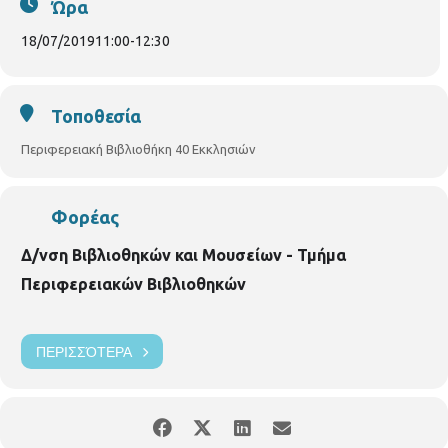
Ώρα
χάνεται, μεταμορφώνεται, μιλάει, γελάει και κλαίει στα
παραμύθια και σε πολλά βιβλία για παιδιά. Ένα ταξίδι στο
18/07/2019
11:00
-
12:30
φεγγάρι μέσα από παραμύθια της προφορικής παράδοσης και
της λογοτεχνίας. Με τη θεατρολόγο
Χαρά Τσουβαλά.
Για
παιδιά 6 - 9 ετών. Με προεγγραφή.
Τοποθεσία
Περιφερειακή Βιβλιοθήκη 40 Εκκλησιών
Φορέας
Δ/νση Βιβλιοθηκών και Μουσείων - Τμήμα
Περιφερειακών Βιβλιοθηκών
ΠΕΡΙΣΣΌΤΕΡΑ