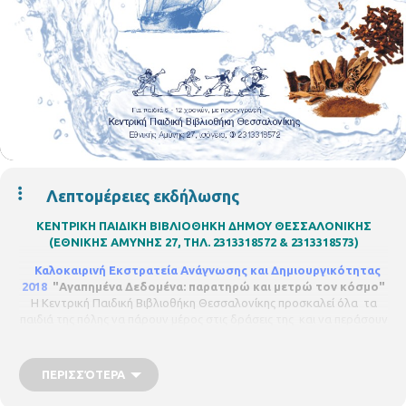
Λεπτομέρειες εκδήλωσης
ΚΕΝΤΡΙΚΗ ΠΑΙΔΙΚΗ ΒΙΒΛΙΟΘΗΚΗ ΔΗΜΟΥ ΘΕΣΣΑΛΟΝΙΚΗΣ
(ΕΘΝΙΚΗΣ ΑΜΥΝΗΣ 27, ΤΗΛ. 2313318572 & 2313318573)
Καλοκαιρινή Εκστρατεία Ανάγνωσης και Δημιουργικότητας
2018
"Αγαπημένα Δεδομένα: παρατηρώ και μετρώ τον κόσμο"
Η Κεντρική Παιδική Βιβλιοθήκη Θεσσαλονίκης προσκαλεί όλα τα
παιδιά της πόλης να πάρουν μέρος στις δράσεις της και να περάσουν
ένα διασκεδαστικό και δημιουργικό καλοκαίρι!
Τετάρτη 05 Σεπτεμβρίου, ώρα 11.00 – 12.30, το πρωί
ΠΕΡΙΣΣΌΤΕΡΑ
«ΠΕΡΑΣΜΕΝΑ ΔΕΔΟΜΕΝΑ»: Η λεία ενός πειρατικού πλοίου
Το 1602 ένα πειρατικό πλοίο επιτίθεται σε ένα εμπορικό πλοίο