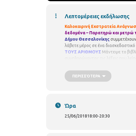
Λεπτομέρειες εκδήλωσης
Καλοκαιρινή Εκστρατεία Ανάγνωση
δεδομένα – Παρατηρώ και μετρώ 
Δήμου Θεσσαλονίκης
συμμετέχουν
λάβετε μέρος σε ένα διασκεδαστικό 
ΤΟΥΣ ΑΡΙΘΜΟΥΣ
Μάντεψε το βιβλί
συμπληρώνοντας τις λέξεις που λείπ
6- 12 ετών
Η δράση θα πραγματοπο
Πρότυπη Σχολική Βιβλιοθήκη Κασσά
ΠΕΡΙΣΣΌΤΕΡΑ
2310 315100
19:00
- 20:30
Περιφερει
προεγγραφή
(τηλεφωνική ή με την 
λίστα αναμονής σε περίπτωση υπερ
Ώρα
25/06/2018
18:00
-
20:30