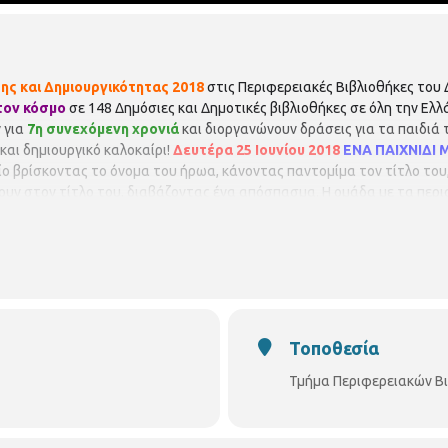
ς και Δημιουργικότητας 2018
στις Περιφερειακές Βιβλιοθήκες του
τον κόσμο
σε 148 Δημόσιες και Δημοτικές βιβλιοθήκες σε όλη την Ελ
 για
7η συνεχόμενη χρονιά
και διοργανώνουν δράσεις για τα παιδιά 
και δημιουργικό καλοκαίρι!
Δευτέρα 25 Ιουνίου 2018
ΕΝΑ ΠΑΙΧΝΙΔΙ 
ο βρίσκοντας το όνομα του ήρωα, κάνοντας παντομίμα τον τίτλο του,
ουν στον τίτλο του, διαβάζοντας ένα απόσπασμα. Η ομάδα με τα περι
ιηθεί στις Περιφερειακές Βιβλιοθήκες του Δήμου Θεσσαλονίκης
νδρου 17 2313 318279
18:30 - 20:00
Περιφερειακή Βιβλιοθήκη Κωνστ
ακή Βιβλιοθήκη 40 Εκκλησιών Γεωρ. Βιζυηνού 57 2310 203443 Η συμ
παρουσία σας). Οι θέσεις είναι περιορισμένες και θα τηρηθεί απόλυτ
άριθμων εγγραφών. Παρακαλούνται όλοι οι συμμετέχοντες να ενημε
Τοποθεσία
Τμήμα Περιφερειακών Β