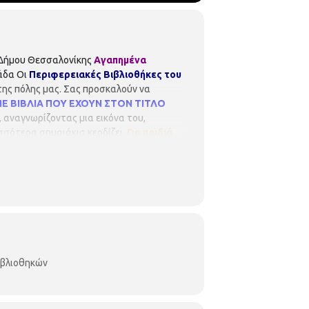
 Δήμου Θεσσαλονίκης
Αγαπημένα
λάδα Οι
Περιφερειακές Βιβλιοθήκες του
της πόλης μας. Σας προσκαλούν να
ΜΕ ΒΙΒΛΙΑ ΠΟΥ ΕΧΟΥΝ ΣΤΟΝ ΤΙΤΛΟ
 αναγνωρίζοντας μια εικόνα του,
σσότερα σημαιάκια κερδίζει.
Για παιδιά
 τις ακόλουθες ώρες:
18:00
- 19:30
αντινουπόλεως Κωνσταντινουπόλεως 45
μετοχή
είναι δωρεάν, αλλά απαιτείται
η σειρά προτεραιότητας, ενώ θα υπάρξει
ρώνουν σε περίπτωση ακύρωσης.
ιβλιοθηκών