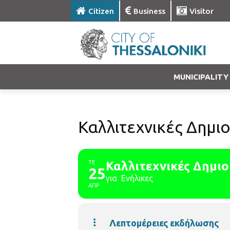
Citizen
Business
Visitor
MUNICIPALITY
Καλλιτεχνικές Δημι
ΤΕ
Καλλιτεχνικές Δημιο
25
για Ενήλικες
ΑΠΡ
Λεπτομέρειες εκδήλωσης