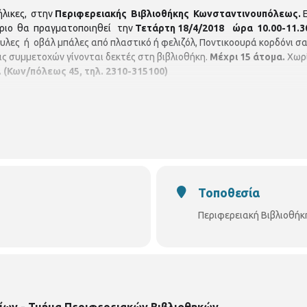
λικες, στην
Περιφερειακής Βιβλιοθήκης Κωνσταντινουπόλεως.
Ε
ήριο θα πραγματοποιηθεί την
Τετάρτη 18/4/2018 ώρα 10.00-11.30
γυλες ή οβάλ μπάλες από πλαστικό ή φελιζόλ, Ποντικοουρά κορδόνι σα
ις συμμετοχών γίνονται δεκτές στη βιβλιοθήκη.
Μέχρι 15 άτομα.
Χωρί
.
(Κων/πόλεως 45, τηλ. 2310-315100)
Τοποθεσία
Περιφερειακή Βιβλιοθή
ίων - Τμήμα Περιφερειακών Βιβλιοθηκών