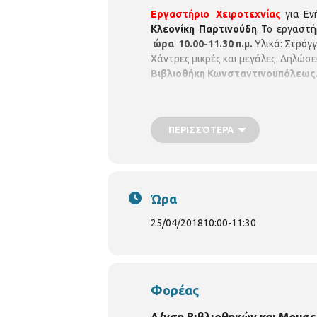
Εργαστήριο Χειροτεχνίας
για Ενή
Κλεονίκη Παρτινούδη
. Το εργαστ
ώρα 10.00-11.30 π.μ.
Υλικά: Στρόγ
Χάντρες μικρές και μεγάλες. Δηλώσε
Βιβλιοθήκη Κωνσταντινουπόλεως
ΠΕΡΙΣΣΌΤΕΡΑ
Ώρα
25/04/2018
10:00
-
11:30
Φορέας
Δ/νση Βιβλιοθηκών και Μουσε