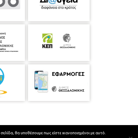
 σελίδα, θα υποθέσουμε πως είστε ικανοποιημένοι με αυτό.
Developed by
MyCompany Projects