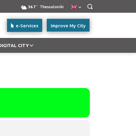
C
36.7
Thessaloniki
e-Services
Improve My City
DIGITAL CITY