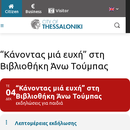
Visitor
Citizen
Business
“Κάνοντας μιά ευχή” στη
Βιβλιοθήκη Άνω Τούμπας
ΤΕ
“Κάνοντας μιά ευχή” στη
04
Βιβλιοθήκη Άνω Τούμπας
ΔΕΚ
εκδηλώσεις για παιδιά
Λεπτομέρειες εκδήλωσης