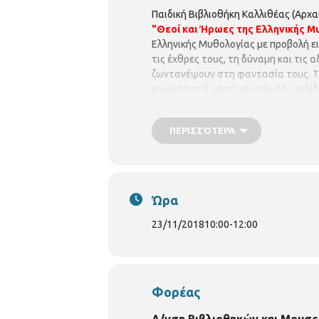
Παιδική Βιβλιοθήκη Καλλιθέας (Αρχ
"Θεοί και Ήρωες της Ελληνικής Μ
Ελληνικής Μυθολογίας με προβολή ει
τις έχθρες τους, τη δύναμη και τις
ζωντανέψουν στη φαντασία τους. Το
χρωματιστό χαρτί κανσόν Α4, ψαλίδ
ΠΕΡΙΣΣΌΤΕΡΑ
Ώρα
23/11/2018
10:00
-
12:00
Φορέας
Δ/νση Βιβλιοθηκών και Μουσε