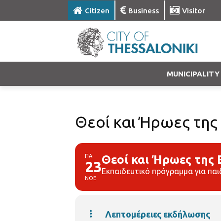
Citizen
Business
Visitor
MUNICIPALITY
Θεοί και Ήρωες της
ΠΑ
Θεοί και Ήρωες της
23
Εκπαιδευτικό πρόγραμμα για παι
ΝΟΕ
Λεπτομέρειες εκδήλωσης