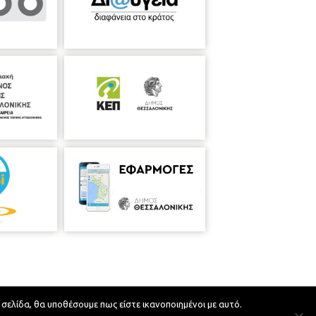
 σελίδα, θα υποθέσουμε πως είστε ικανοποιημένοι με αυτό.
Developed by
MyCompany Projects