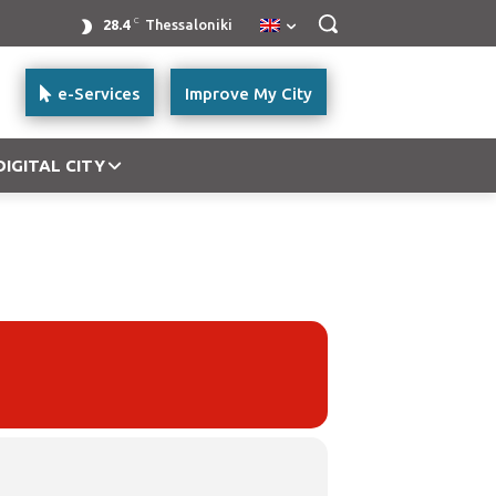
C
28.4
Thessaloniki
e-Services
Improve My City
DIGITAL CITY