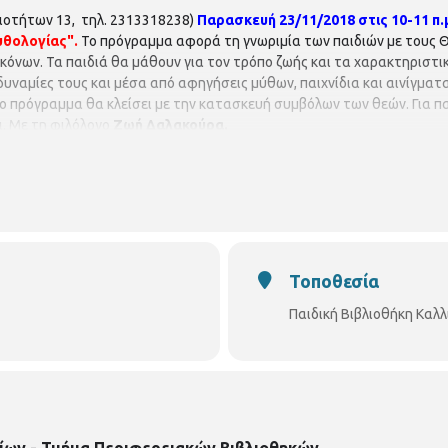
αιοτήτων 13, τηλ. 2313318238)
Παρασκευή 23/11/2018 στις 10-11 π.μ.
υθολογίας".
Το πρόγραμμα αφορά τη γνωριμία των παιδιών με τους Θ
κόνων. Τα παιδιά θα μάθουν για τον τρόπο ζωής και τα χαρακτηριστι
 αδυναμίες τους και μέσα από αφηγήσεις μύθων, παιχνίδια και αινίγμα
 πρόγραμμα θα κλείσει με την κατασκευή συμβόλων των θεών. Για παι
ι. Με τη φιλόλογο
Ζωή Δαλακούρα.
Τοποθεσία
Παιδική Βιβλιοθήκη Καλ
ίων - Τμήμα Περιφερειακών Βιβλιοθηκών