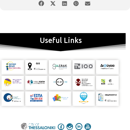
θα πραγματοποιηθεί στο θέατρο του Βαφοπουλείου
Πνευματικού Κέντρου (Γ. Βαφόπουλου 3-5) τη Δευτέρα 23
Δεκεμβρίου 2024, ώρα 20:00 με διάρκεια 60 λεπτών. Η
παράσταση μας μεταφέρει στο καθημερινό περιβάλλον ενός
κομμωτηρίου, όπου οι διάλογοι και οι παράλογες καταστάσεις
αποκαλύπτουν την κωμικοτραγική πλευρά της ζωής. Με την
Useful Links
ευφυή γραφή του Αρκά, οι χαρακτήρες αντιμετωπίζουν τις
προκλήσεις και τις χαρές της καθημερινότητας με χιούμορ και
σαρκασμό.
Η κωμωδία «Τρίχα – Τρίχα»
προσφέρει στους
θεατές μια διασκεδαστική ματιά στην ανθρώπινη φύση,
γεμάτη αξέχαστες ατάκες και στιγμές. Η παράσταση είναι το
αποτέλεσμα της προσπάθειας των πρώτων απόφοιτων του
τμήματος «Υποκριτικής Τέχνης» της ΣΑΕΚ Πυλαίας-Χορτιάτη
για Άτομα με Αναπηρία. Οι καταρτιζόμενοι-ηθοποιοί με
αναπηρίες όρασης, με την υποστήριξη των εκπαιδευτών τους,
κατάφεραν να μετατρέψουν το πάθος τους για την υποκριτική
σε μια ολοκληρωμένη θεατρική παράσταση, την οποία
συνεχίζουν και τώρα, λίγους μήνες μετά την αποφοίτησή τους.
Με σκληρή δουλειά και αφοσίωση, δημιούργησαν μια
επαγγελματική θεατρική εμπειρία, αποδεικνύοντας ότι το
θέατρο είναι προσβάσιμο σε όλους. Το έργο θα