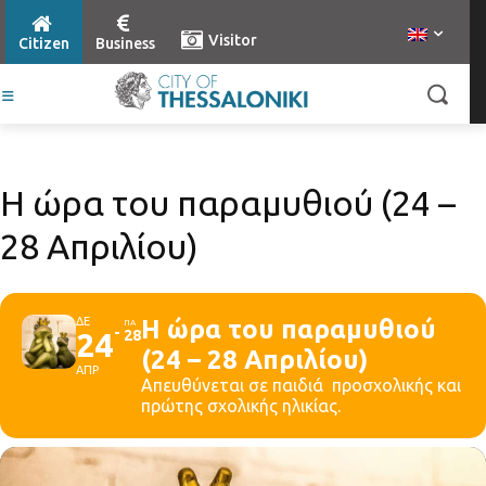
Visitor
Citizen
Business
Η ώρα του παραμυθιού (24 –
28 Απριλίου)
ΔΕ
Η ώρα του παραμυθιού
ΠΑ
24
28
(24 – 28 Απριλίου)
ΑΠΡ
Απευθύνεται σε παιδιά προσχολικής και
πρώτης σχολικής ηλικίας.