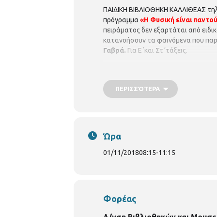
ΠΑΙΔΙΚΗ ΒΙΒΛΙΟΘΗΚΗ ΚΑΛΛΙΘΕΑΣ τη
πρόγραμμα
«Η Φυσική είναι παντού
πειράματος δεν εξαρτάται από ειδικ
κατανοήσουν τα φαινόμενα που παρα
Γαβρά.
Για Ε΄και Στ΄τάξεις.
ΠΕΡΙΣΣΌΤΕΡΑ
Ώρα
01/11/2018
08:15
-
11:15
Φορέας
Δ/νση Βιβλιοθηκών και Μουσε