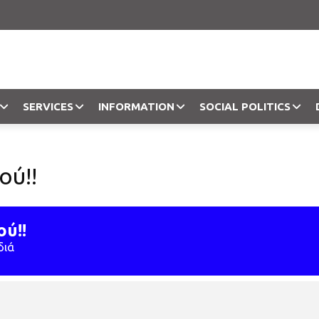
SERVICES
INFORMATION
SOCIAL POLITICS
Objection
ού!!
ού!!
διά