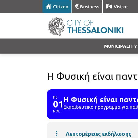
Citizen
Business
Visitor
MUNICIPALITY
Η Φυσική είναι παντ
ΠΕ
Η Φυσική είναι παντ
01
Εκπαιδευτικό πρόγραμμα για παι
ΝΟΕ
Λεπτομέρειες εκδήλωσης