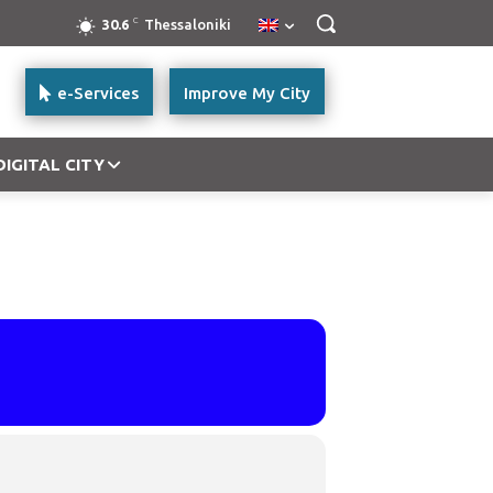
C
30.6
Thessaloniki
e-Services
Improve My City
DIGITAL CITY