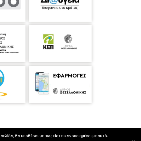
 σελίδα, θα υποθέσουμε πως είστε ικανοποιημένοι με αυτό.
Developed by
MyCompany Projects