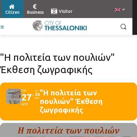
Visitor
Citizen
Business
"Η πολιτεία των πουλιών"
Έκθεση ζωγραφικής
ΠΑ
"Η πολιτεία των
ΤΕ
27
30
ΜΑΙ
πουλιών" Έκθεση
ΑΠΡ
ζωγραφικής