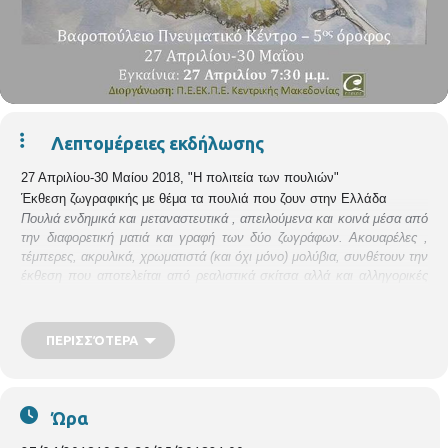
Λεπτομέρειες εκδήλωσης
27 Απριλίου-30 Μαίου 2018,
"Η πολιτεία των πουλιών"
Έκθεση ζωγραφικής
με θέμα τα πουλιά που ζουν στην Ελλάδα
Πουλιά ενδημικά και μεταναστευτικά , απειλούμενα και κοινά μέσα από
την διαφορετική ματιά και γραφή των δύο ζωγράφων. Ακουαρέλες ,
τέμπερες, ακρυλικά, χρωματιστά (και όχι μόνο) μολύβια, συνθέτουν την
έκθεση που αποτελείται από ρεαλιστικά σκίτσα αλλά και αλληγορικές
προσεγγίσεις. ΟΙ καλλιτέχνες Κουρουζίδης Θεοχάρης και Χολέβας
Αποστόλης με διαφορετικές διαδρομές και βιώματα μας καλούν να
συνομιλήσουμε με τα έργα τους και να διακρίνουμε μέσα στον μαγικό
ΠΕΡΙΣΣΌΤΕΡΑ
χώρο της ετεροπροσέγγισης εκείνα τα στοιχεία που συνθέτουν την
ανάμνηση της Νεφελοκοκκυγίας, της ιδανικής πολιτείας που έφτιαξαν
κάποτε τα πουλιά στα σύννεφα, όπως την φαντάστηκε ο Αριστοφάνης
στους «Ορνιθες», αναζητώντας, ανάμεσα στον κόσμο των ανθρώπων
Ώρα
και σ’ αυτών των θεών, «μια ευτυχία άπιαστη»
.