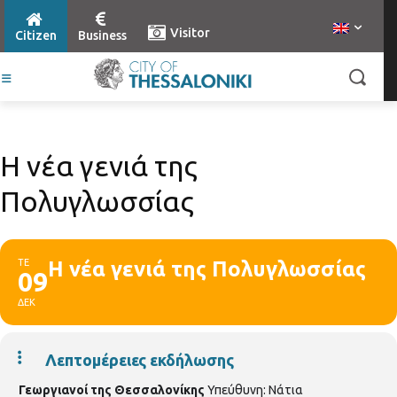
Visitor
Citizen
Business
Η νέα γενιά της
Πολυγλωσσίας
ΤΕ
Η νέα γενιά της Πολυγλωσσίας
09
ΔΕΚ
Λεπτομέρειες εκδήλωσης
Γεωργιανοί της Θεσσαλονίκης
Υπεύθυνη: Νάτια