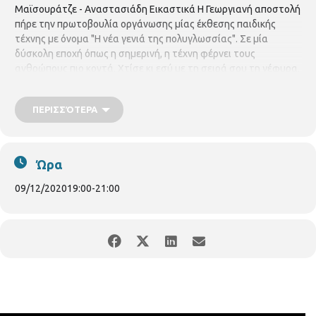
Μαϊσουράτζε - Αναστασιάδη Εικαστικά Η Γεωργιανή αποστολή
πήρε την πρωτοβουλία οργάνωσης μίας έκθεσης παιδικής
τέχνης με όνομα "Η νέα γενιά της πολυγλωσσίας". Σε μία
δύσκολη εποχή όπως η σημερινή, η τέχνη φέρνει τους
ανθρώπους πιο κοντά. Χτίσε κι εσύ με τη σειρά σου τη γέφυρα.
Για εγγραφή στην εκδήλωση, πατήστε εδώ:
https://forms.gle/p4Vb97EmSvF2a5459
ΠΕΡΙΣΣΌΤΕΡΑ
https://authgr.zoom.us/j/93006859133
Ώρα
09/12/2020
19:00
-
21:00