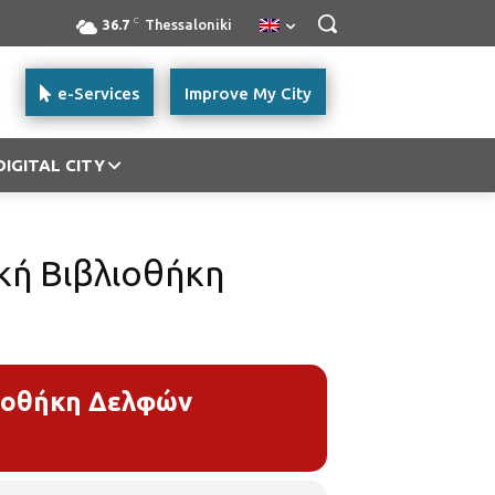
C
36.7
Thessaloniki
e-Services
Improve My City
DIGITAL CITY
κή Βιβλιοθήκη
λιοθήκη Δελφών