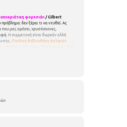
η αποκριάτικη φορεσιά»
/
Gilbert
πρόβλημα: δεν ξέρει τι να ντυθεί. Ας
 που μας αρέσει, χρυσόσκονες,
αφή.
Η συμμετοχή είναι δωρεάν αλλά
ρωσης.
Παιδική Βιβλιοθήκη Δελφών
 – 8:30 μ.μ.
Πέμπτη – Παρασκευή : 8.00
φών