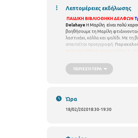
Λεπτομέρειες εκδήλωσης
ΠΑΙΔΙΚΗ ΒΙΒΛΙΟΘΗΚΗ ΔΕΛΦΩΝ
Τ
Delahaye
Η Μαρίλη είναι πολύ χαρού
βοηθήσουμε τη Μαρίλη φτιάχνοντας
λαστιχάκι, κόλλα και ψαλίδι. Με τη
απαιτείται προεγγραφή.
Παρακαλούν
Δελφών 208 και Ορεστιάδος 3, τηλ
π.μ. – 3.00 μ.μ.
p.vivlio.delfon@thessa
ΠΕΡΙΣΣΌΤΕΡΑ
Ώρα
18/02/2020
18:30
-
19:30