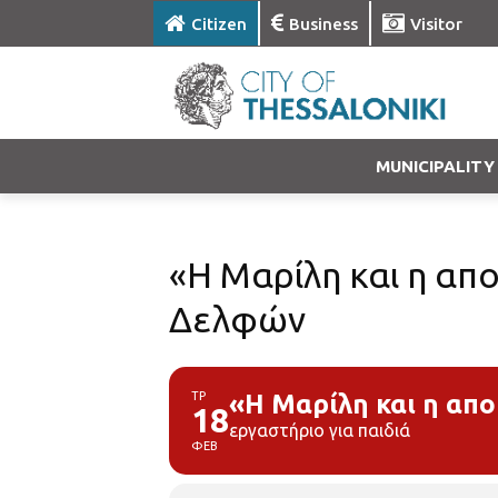
Citizen
Business
Visitor
MUNICIPALITY
«Η Μαρίλη και η απ
Δελφών
ΤΡ
«Η Μαρίλη και η απ
18
εργαστήριο για παιδιά
ΦΕΒ