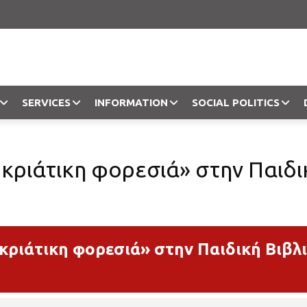
SERVICES
INFORMATION
SOCIAL POLITICS
Objection
οκριάτικη φορεσιά» στην Παιδι
οκριάτικη φορεσιά» στην Παιδική Βιβ