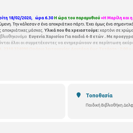
ρίτη 18/02/2020, ώρα 6.30
Η ώρα του παραμυθιού
«Η Μαρίλη και 
μενη. Την κάλεσαν σ ένα αποκριάτικο πάρτι. Έχει όμως ένα σημαντικό 
 αποκριάτικες μάσκες.
Υλικά που θα χρειαστούμε:
χαρτόνι σε χρώμα
 βιβλιοθηκονόμο
Ευγενία Χαρισίου
Για παιδιά 4-8 ετών . Με προεγγρ
ται όλοι οι συμμετέχοντες να ενημερώνουν σε περίπτωση ακύ
. 2310 324090
Ωράριο λειτουργίας
Δευτέρα έως Tετάρτη : 2:00 μ.μ.
loniki.g
Τοποθεσία
Παιδική Βιβλιοθήκη Δελ