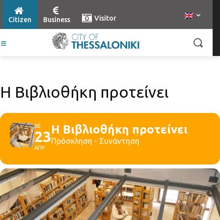
Visitor
Citizen
Business
Η Βιβλιοθήκη προτείνει
ΔΕ
Η Βιβλιοθήκη προτείνει
23
Πρόσκληση - Συνάντηση
ΑΠΡ