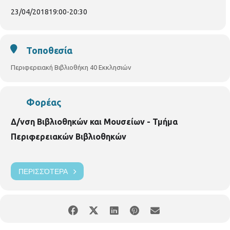
τραπέζι» προς συζήτηση. Με τη
Λένα Παπαθανασίου,
βιβλιοθηκονόμο.
Είσοδος ελεύθερη
23/04/2018
19:00
-
20:30
Τοποθεσία
Περιφερειακή Βιβλιοθήκη 40 Εκκλησιών
Φορέας
Δ/νση Βιβλιοθηκών και Μουσείων - Τμήμα
Περιφερειακών Βιβλιοθηκών
ΠΕΡΙΣΣΌΤΕΡΑ