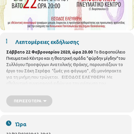
Λεπτομέρειες εκδήλωσης
Σάββατο 22 Φεβρουαρίου 2020, ώρα 20.00
Το Βαφοπούλειο
Πνευματικό Κέντρο και η θεατρική ομάδα "φύρδην μίγδην"του
Συλλόγου Προσφύγων Ανατολικής Θράκης, παρουσιάζουν το
έργο του Σάκη Σερέφα "ζωές για φάγωμα" , έξι μονόπρακτα
για τη μνήμη που τρώγεται.
ΕΙΣΟΔΟΣ ΕΛΕΥΘΕΡΗ
Με
εθελοντική συνεισφορά ειδών για την ενίσχυση του
Κοινωνικού Παντοπωλείου.
ΠΕΡΙΣΣΌΤΕΡΑ
Ώρα