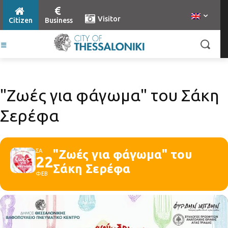
Visitor
Citizen
Business
"Ζωές για φάγωμα" του Σάκη
Σερέφα
ΣΑ
"Ζωές για φάγωμα" του
22
Σάκη Σερέφα
ΦΕΒ