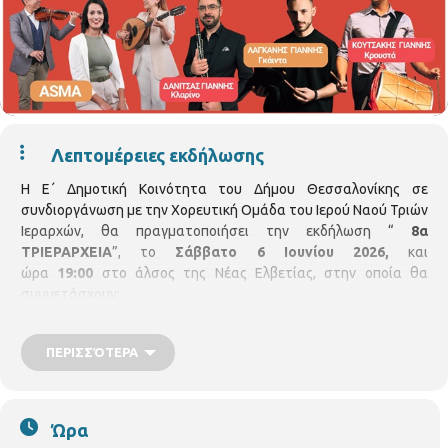
Λεπτομέρειες εκδήλωσης
Η Ε΄ Δημοτική Κοινότητα του Δήμου Θεσσαλονίκης σε
συνδιοργάνωση με την Χορευτική Ομάδα του Ιερού Ναού Τριών
Ιεραρχών, θα πραγματοποιήσει την εκδήλωση “
8α
ΤΡΙΕΡΑΡΧΕΙΑ
”, το
Σάββατο 6 Ιουνίου 2026,
και
ώρα
19:00
στο άλσος της Νέας Ελβετίας, στην οποία θα
συμμετάσχουν:
Παιδικό Χορευτικό Τμήμα Ι. Ν. Τριών Ιεραρχών
Παλλεσβιακή Ένωση Θεσσαλονίκης
ΠΕΡΙΣΣΌΤΕΡΑ
Πολιτιστικός Σύλλογος Κατοίκων Κάτω Ηλιούπολης-Ευόσμου
“Αναγέννηση”
Ώρα