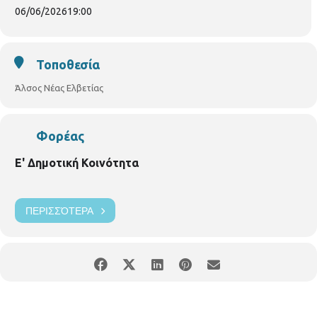
Χορευτικό Συγκρότημα Ι. Ν. Παναγίας Φανερωμένης
06/06/2026
19:00
Θεσσαλονίκης
Χορευτική Ομάδα Ι. Ν. Τριών Ιεραρχών
Η είσοδος θα είναι ελεύθερη.
Τοποθεσία
Άλσος Νέας Ελβετίας
Φορέας
Ε' Δημοτική Κοινότητα
ΠΕΡΙΣΣΌΤΕΡΑ