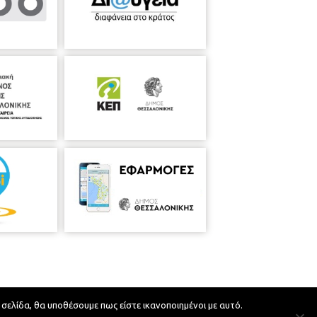
 σελίδα, θα υποθέσουμε πως είστε ικανοποιημένοι με αυτό.
Developed by
MyCompany Projects