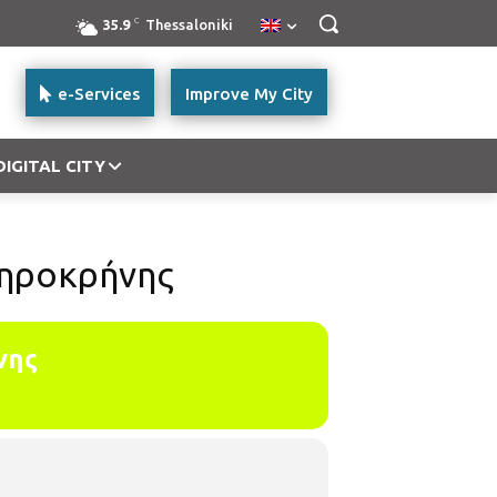
C
35.9
Thessaloniki
e-Services
Improve My City
DIGITAL CITY
Ξηροκρήνης
νης