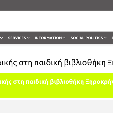
SERVICES
INFORMATION
SOCIAL POLITICS
Objection
κής στη παιδική βιβλιοθήκη 
κής στη παιδική βιβλιοθήκη Ξηροκρή