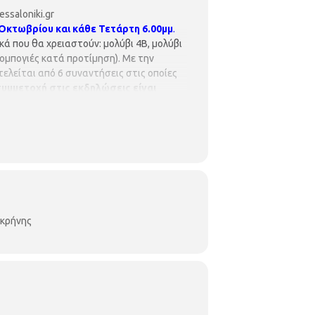
hessaloniki.gr
 Οκτωβρίου και κάθε Τετάρτη 6.00μμ
.
ά που θα χρειαστούν: μολύβι 4Β, μολύβι
ομπογιές κατά προτίμηση). Με την
τελείται από 6 συναντήσεις στις οποίες
συμμετοχή στις εκδηλώσεις είναι
ά προτεραιότητας, ενώ θα υπάρξει
οκρήνης