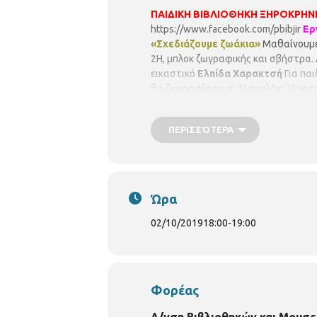
ΠΑΙΔΙΚΗ ΒΙΒΛΙΟΘΗΚΗ ΞΗΡΟΚΡΗΝ
https://www.facebook.com/pbibjir
Ερ
«Σχεδιάζουμε ζωάκια»
Μαθαίνουμε 
2Η, μπλοκ ζωγραφικής και σβήστρα.
εικαστικό
Ελπίδα Χαρακτσή
Για παι
θα ζωγραφίσουμε: 1) σκυλάκι 2) γατ
δωρεάν, αλλά απαιτείται προεγγρ
λίστα αναμονής σε περίπτωση υ
ΠΕΡΙΣΣΌΤΕΡΑ
Ώρα
02/10/2019
18:00
-
19:00
Φορέας
Δ/νση Βιβλιοθηκών και Μουσε