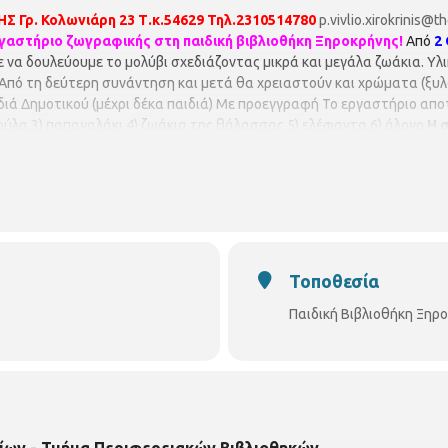
ΗΣ
Γρ. Κολωνιάρη 23
Τ.κ.54629
Τηλ.2310514780
p.vivlio.xirokrinis@t
γαστήριο ζωγραφικής στη παιδική βιβλιοθήκη Ξηροκρήνης!
Από
2
να δουλεύουμε το μολύβι σχεδιάζοντας μικρά και μεγάλα ζωάκια. Υλικ
 Από τη δεύτερη συνάντηση και μετά θα χρειαστούν και χρώματα (ξυλ
διά Δημοτικού (μέχρι δέκα παιδιά) Με προεγγραφή Το εργαστήριο απο
ούλα 3) παπαγαλάκι 4) ζωάκια της θάλασσας 5) ελέφαντα 6) άλογο
Η 
αφή.
Οι θέσεις είναι περιορισμένες και θα τηρηθεί απόλυτη σειρ
περάριθμων εγγραφών.
Τοποθεσία
Παιδική Βιβλιοθήκη Ξηρ
ίων - Τμήμα Περιφερειακών Βιβλιοθηκών