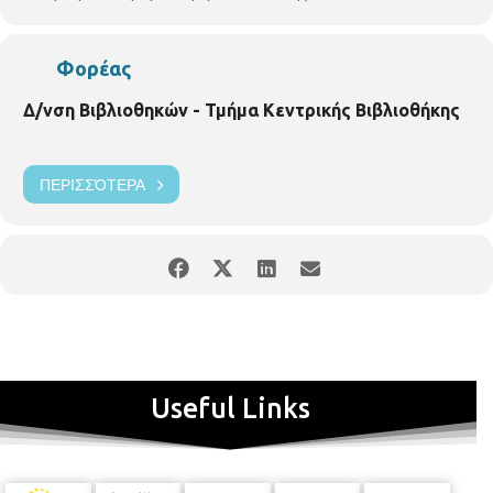
του ενδιαφερόμενου γονέα ή κηδεμόνα στη βιβλιοθήκη. Θα
τηρηθεί αυστηρά σειρά προτεραιότητας.
Χωρίς οικονομική
επιβάρυνση.
Ωράριο λειτουργίας της Κεντρικής Παιδικής
Φορέας
Βιβλιοθήκης: Δευτέρα - Παρασκευή: 8.00 π.μ.- 8.30 μ.μ.
Δ/νση Βιβλιοθηκών - Τμήμα Κεντρικής Βιβλιοθήκης
ΠΕΡΙΣΣΌΤΕΡΑ
Useful Links