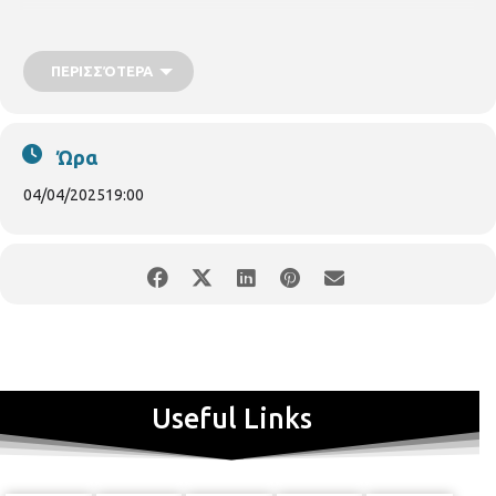
ΠΕΡΙΣΣΌΤΕΡΑ
Ώρα
04/04/2025
19:00
Επιμορφωτική συνάντηση με θέμα την Σχολική Διαμεσολάβηση
συνδιοργανώνουν το Βαφοπούλειο Πνευματικό Κέντρο του Δήμου
Θεσσαλονίκης, η Παιδαγωγική Εταιρεία Ελλάδος – Παράρτημα
Μακεδονίας και ο Σύλλογος Ελλήνων και Ελληνίδων Κοινωνιολόγων
– παράρτημα Θεσσαλονίκης, σε συνεργασία με τις Διευθύνσεις
Δευτεροβάθμιας Εκπαίδευσης Ανατολικής και Δυτικής Θεσσαλονίκης,
Useful Links
την Παρασκευή 4 Απριλίου 2025.
Η εκδήλωση θα πραγματοποιηθεί στο Κέντρο Ιστορίας
Θεσσαλονίκης (Μέγαρο Μπίλλη, πλ. Ιπποδρομίου) στις 19:00, με
ομιλητή τον Καθηγητή Κοινωνιολογίας της Εκπαίδευσης στο