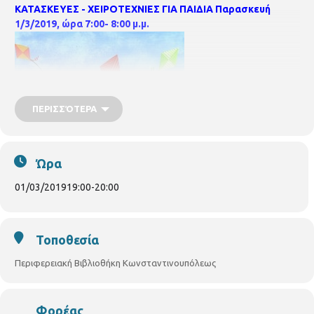
ΚΑΤΑΣΚΕΥΕΣ - ΧΕΙΡΟΤΕΧΝΙΕΣ ΓΙΑ ΠΑΙΔΙΑ
Παρασκευή
1/3/2019, ώρα 7:00- 8:00 μ.μ.
ΠΕΡΙΣΣΌΤΕΡΑ
Ώρα
01/03/2019
19:00
-
20:00
Τοποθεσία
Ελάτε να φτιάξουμε τον δικό μας χάρτινο χαρταετό!
Πόσες
εικόνες δεν μας φέρνει στο μυαλό η λέξη χαρταετός... Και
Περιφερειακή Βιβλιοθήκη Κωνσταντινουπόλεως
πόσες λέξεις... Και πόσες ιστορίες... Για πτήσεις και πτώσεις...
Ανατολίτικο έθιμο που ήρθε στην Ευρώπη περίπου το 1400 μ.χ.
από τους εξερευνητές της Ασίας.
Στις Ανατολικές χώρες η
Φορέας